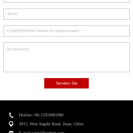
Senden Sie
Hotline:+86-15910081986
4915, West Jingshi Road, Jinan, China
E-mail:
sales@hssdtest.com