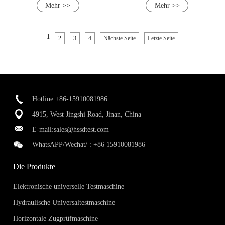
Mehr >>
Mehr >>
(300J/500J)
1
2
3
4
Nächste Seite
Letzte Seite
Hotline:+86-15910081986
4915, West Jingshi Road, Jinan, China
E-mail:
sales@hssdtest.com
WhatsAPP/Wechat/ :
+86 15910081986
Die Produkte
Elektronische universelle Testmaschine
Hydraulische Universaltestmaschine
Horizontale Zugprüfmaschine