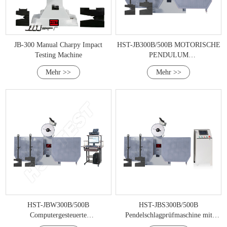
JB-300 Manual Charpy Impact
HST-JB300B/500B MOTORISCHE
Testing Machine
PENDULUM
AUFFÜGENEMBEREM
Mehr >>
Mehr >>
(300J/500J)
HST-JBW300B/500B
HST-JBS300B/500B
Computergesteuerte
Pendelschlagprüfmaschine mit
Pendelschlagprüfmaschine
Digitalanzeige (300J/500J)