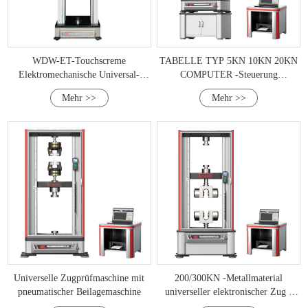
WDW-ET-Touchscreme
TABELLE TYP 5KN 10KN 20KN
Elektromechanische Universal-
COMPUTER -Steuerung
Testmaschine
Elektronische Universal -
Mehr >>
Mehr >>
Testmaschine mit pneumatischer
Seitenkeilgriff
Universelle Zugprüfmaschine mit
200/300KN -Metallmaterial
pneumatischer Beilagemaschine
universeller elektronischer Zug -
Testmaschine mit hydraulischem