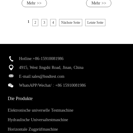
Mehr >>
Mehr >>
Flachdruckgriff
1
2
3
4
Nächste Seite
Letzte Seite
Hotline:+86-15910081986
4915, West Jingshi Road, Jinan, China
E-mail:
sales@hssdtest.com
WhatsAPP/Wechat/ :
+86 15910081986
Die Produkte
Elektronische universelle Testmaschine
Hydraulische Universaltestmaschine
Horizontale Zugprüfmaschine