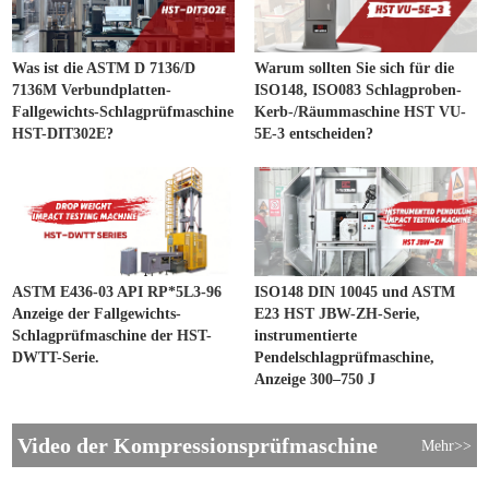
Was ist die ASTM D 7136/D
Warum sollten Sie sich für die
7136M Verbundplatten-
ISO148, ISO083 Schlagproben-
Fallgewichts-Schlagprüfmaschine
Kerb-/Räummaschine HST VU-
HST-DIT302E?
5E-3 entscheiden?
ASTM E436-03 API RP*5L3-96
ISO148 DIN 10045 und ASTM
Anzeige der Fallgewichts-
E23 HST JBW-ZH-Serie,
Schlagprüfmaschine der HST-
instrumentierte
DWTT-Serie.
Pendelschlagprüfmaschine,
Anzeige 300–750 J
Video der Kompressionsprüfmaschine
Mehr>>