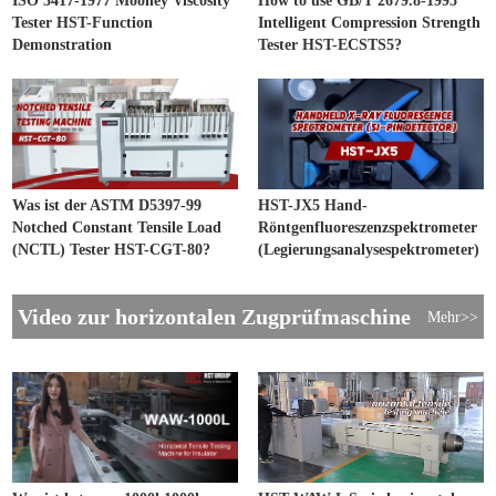
ISO 3417-1977 Mooney Viscosity
How to use GB/T 2679.8-1995
Tester HST-Function
Intelligent Compression Strength
Demonstration
Tester HST-ECSTS5?
Was ist der ASTM D5397-99
HST-JX5 Hand-
Notched Constant Tensile Load
Röntgenfluoreszenzspektrometer
(NCTL) Tester HST-CGT-80?
(Legierungsanalysespektrometer)
Video zur horizontalen Zugprüfmaschine
Mehr>>