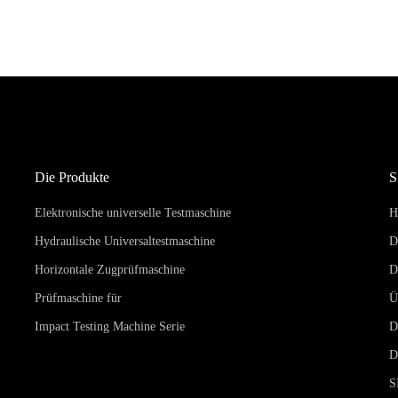
Die Produkte
Elektronische universelle Testmaschine
H
Hydraulische Universaltestmaschine
D
Horizontale Zugprüfmaschine
D
Prüfmaschine für
Ü
Impact Testing Machine Serie
D
D
S