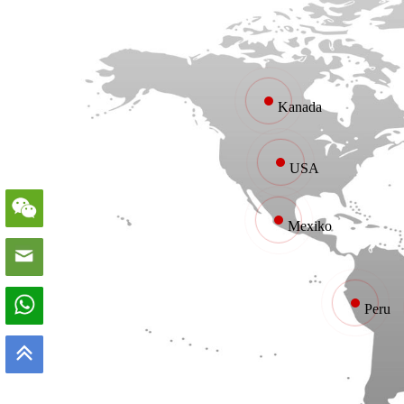
Kanada
USA
Mexiko
Peru