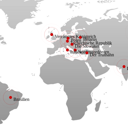
Vereinigtes Königreich
Belarus
Polen
Tschechische Republik
Die Slowakei
Italien
Nordmazedonien
Der Truthahn
Brasilien