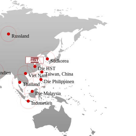
Russland
Südkorea
Die HST
Indien
Taiwan, China
Viet Nam
Die Philippinen
Thailand
Die Malaysia
Indonesien